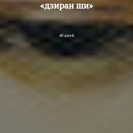
«дзиран ши»
40 дней