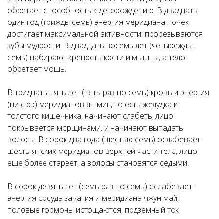
обретает способность к деторождению. В двадцать
один год (трижды семь) энергия меридиана почек
достигает максимальной активности: прорезываются
зубы мудрости. В двадцать восемь лет (четырежды
семь) набирают крепость кости и мышцы, а тело
обретает мощь.
В тридцать пять лет (пять раз по семь) кровь и энергия
(ци сюэ) меридианов ян мин, то есть желудка и
толстого кишечника, начинают слабеть, лицо
покрывается морщинами, и начинают выпадать
волосы. В сорок два года (шестью семь) ослабевает
шесть янских меридианов верхней части тела, лицо
еще более стареет, а волосы становятся седыми.
В сорок девять лет (семь раз по семь) ослабевает
энергия сосуда зачатия и меридиана чжун май,
половые гормоны истощаются, подземный ток