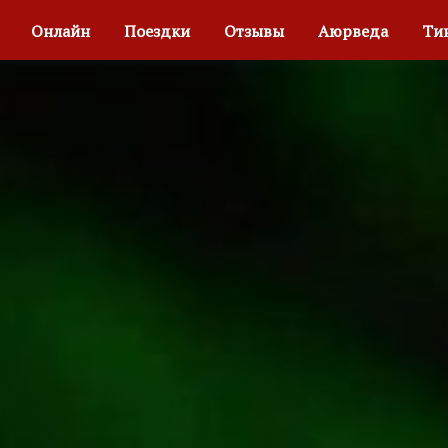
и
Онлайн
Поездки
Отзывы
Аюрведа
Ти