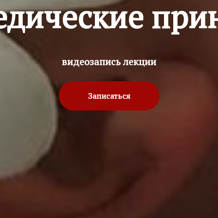
едические при
видеозапись лекции
Записаться