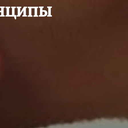
нципы