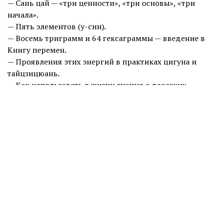
— Сань цай — «три ценности», «три основы», «три
начала».
— Пять элементов (у-син).
— Восемь триграмм и 64 гексаграммы — введение в
Книгу перемен.
— Проявления этих энергий в практиках цигуна и
тайцзицюань.
— Как использовать в жизни знания о даосских
стихиях и элементах.