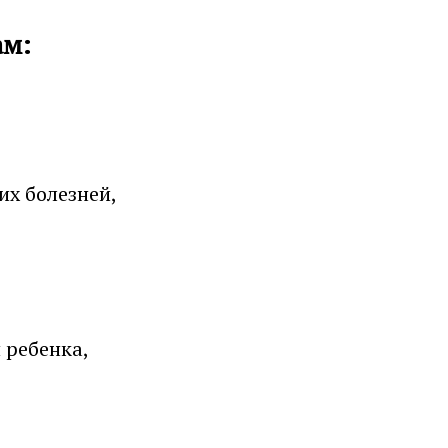
ам:
их болезней,
 ребенка,
ому здоровью