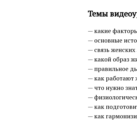
Темы видеоу
— какие фактор
— основные исто
— связь женских
— какой образ ж
— правильное д
— как работают 
— что нужно зна
— физиологическ
— как подготови
— как гармонизи
В процессе лекц