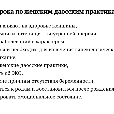
рока по женским даосским практик
ы влияют на здоровье женщины,
чники потери ци — внутренней энергии,
 заболеваний с характером,
изни необходим для излечения гинекологическ
ыхание,
женские даосские практики,
ть об ЭКО,
ие причины отсутствия беременности,
ться к родам и восстановиться после рождения
ровать эмоциональное состояние.
ии вы можете задать любые вопросы по женск